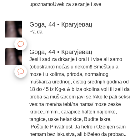
upoznamoUvek za zezanje i sve
Goga, 44 • Крагујевац
Pa da
Goga, 44 • Крагујевац
Jesili sad za drkanje i oral ili vise ali samo
(obostrano) noćas u nekom!! Smeštaju a
moze i u kolima, priroda, normalnog
muškarca urednog, čistog srednjih godina od
18 do 45 iz Kg-a & bliza okolina voli ili zeli da
proba sa muškarcem javi se.!Ako te pali seksi
ves:na men/na tebi/na nama/ moze zeske
krpice..mmm.. carapice,halteri,najlonke,
tangice, uske helankice, Budite Iskre,
iPoštujte Privatnost. Ja hetro i Ozenjen sam
nemam bez iskustva, ali biželeo da probao..