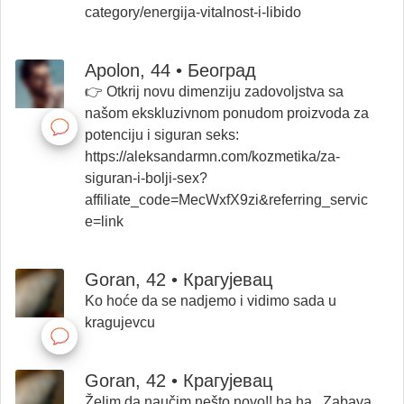
category/energija-vitalnost-i-libido
Apolon, 44 • Београд
👉 Otkrij novu dimenziju zadovoljstva sa
našom ekskluzivnom ponudom proizvoda za
potenciju i siguran seks:
https://aleksandarmn.com/kozmetika/za-
siguran-i-bolji-sex?
affiliate_code=MecWxfX9zi&referring_servic
e=link
Goran, 42 • Крагујевац
Ko hoće da se nadjemo i vidimo sada u
kragujevcu
Goran, 42 • Крагујевац
Želim da naučim nešto novo!! ha ha.. Zabava