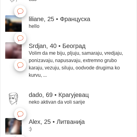
liliane, 25 • Француска
hello
Srdjan, 40 • Београд
Volim da me biju, pljuju, samaraju, vredjaju,
ponizavaju, napusavaju, extremno grubo
karaju, vezuju, siluju, oodvode drugima ko
kurvu, ...
dado, 69 • Крагујевац
neko aktivan da voli sarije
Alex, 25 • Литванија
:)