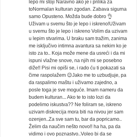
lepo mi stoji Naravno ako je i prilika za
toNormalan kulturan zgodan. Zabava sigurna
samo Opusteno. Možda bude dobro 👌
Uživam u svemu što je lepo i iskreno!Uživam
u svemu što je lepo i iskreno Volim da uzivam
u lepim stvarima. U braku sam tražim, zanima
me isključivo intimna avantura sa nekim ko je
isto za to.. Koja može mene da usreći i da mi
ispuni vlažne snove, na njih mi se posebno
diže!! Pisi mi opiši se, i rado ću ti pokazati sa
čime raspolažem 😉Jako me to uzbudjuje, pa
da raspalimo maštu i uživamo zajedno, a
posle toga je sve moguće. Imam nameru da
budem kulturan... Ako te to isto lozi da
podelimo iskustva?? Ne foliram se, iskreno
uzivam diskrecija mora biti na nivou jer sam
ozenjen..Za sve sam tu, bar da popricamo..
Želim da naučim nešto novo!! ha ha, pa da
vidimo i ovo poznastvo..Voleo bi da se