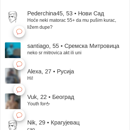
Pederchina45, 53 • Нови Сад
Hoće neki matorac 55+ da mu pušim kurac,
ližem dupe?
santiago, 55 • Сремска Митровица
neko sr mitrovica akt ili uni
Alexa, 27 • Русија
Hi!
Vuk, 22 • Београд
Youth for🖕
Nik, 29 • Крагујевац
cao