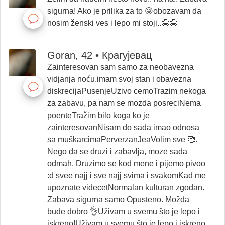
sigurna! Ako je prilika za to 😜obozavam da
nosim ženski ves i lepo mi stoji..🤪🤪
Goran, 42 • Крагујевац
Zainteresovan sam samo za neobavezna
vidjanja noću.imam svoj stan i obavezna
diskrecijaPusenjeUzivo cemoTrazim nekoga
za zabavu, pa nam se mozda posreciNema
poenteTražim bilo koga ko je
zainteresovanNisam do sada imao odnosa
sa muškarcimaPerverzanJeaVolim sve 🥰.
Nego da se druzi i zabavlja, moze sada
odmah. Druzimo se kod mene i pijemo pivoo
:d svee najj i sve najj svima i svakomKad me
upoznate videcetNormalan kulturan zgodan.
Zabava sigurna samo Opusteno. Možda
bude dobro 👌Uživam u svemu što je lepo i
iskreno!Uživam u svemu što je lepo i iskreno