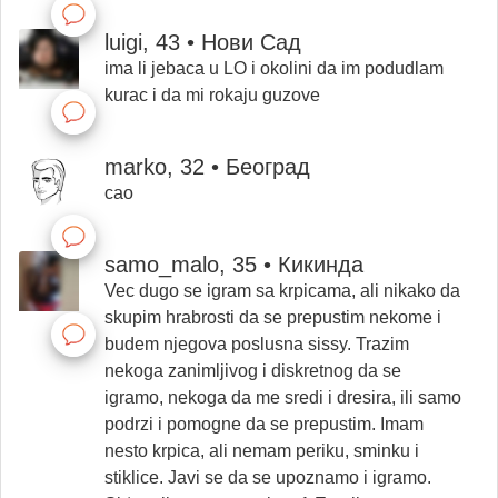
luigi, 43 • Нови Сад
ima li jebaca u LO i okolini da im podudlam
kurac i da mi rokaju guzove
marko, 32 • Београд
cao
samo_malo, 35 • Кикинда
Vec dugo se igram sa krpicama, ali nikako da
skupim hrabrosti da se prepustim nekome i
budem njegova poslusna sissy. Trazim
nekoga zanimljivog i diskretnog da se
igramo, nekoga da me sredi i dresira, ili samo
podrzi i pomogne da se prepustim. Imam
nesto krpica, ali nemam periku, sminku i
stiklice. Javi se da se upoznamo i igramo.