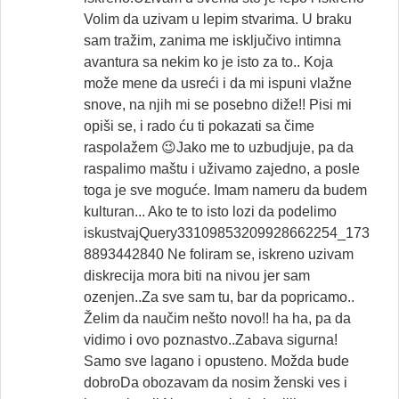
Volim da uzivam u lepim stvarima. U braku
sam tražim, zanima me isključivo intimna
avantura sa nekim ko je isto za to.. Koja
može mene da usreći i da mi ispuni vlažne
snove, na njih mi se posebno diže!! Pisi mi
opiši se, i rado ću ti pokazati sa čime
raspolažem 😉Jako me to uzbudjuje, pa da
raspalimo maštu i uživamo zajedno, a posle
toga je sve moguće. Imam nameru da budem
kulturan... Ako te to isto lozi da podelimo
iskustvajQuery33109853209928662254_173
8893442840 Ne foliram se, iskreno uzivam
diskrecija mora biti na nivou jer sam
ozenjen..Za sve sam tu, bar da popricamo..
Želim da naučim nešto novo!! ha ha, pa da
vidimo i ovo poznastvo..Zabava sigurna!
Samo sve lagano i opusteno. Možda bude
dobroDa obozavam da nosim ženski ves i