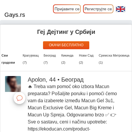
Пријавите се
Региструјте се
Gays.rs
Геј Дејтинг у Србији
ОКАЧИ БЕСПЛАТНО
Сви
Крагујевац
Београд
Кикинда
Нови Сад
Сремска Митровица
градови
(7)
(7)
(2)
(2)
(1)
Apolon, 44 • Београд
🔥 Treba vam pomoć oko izbora Macun
preparata? Pošaljite poruku i pomoći ćemo
vam da izaberete između Macun Gel 3u1,
Macun Exclusive Gel, Macun Big Kreme i
Macun Up Spreja. Odgovaramo brzo ✅ 👉
Sve o sastavu, ceni i načinu upotrebe:
https://ekoducan.com/product-