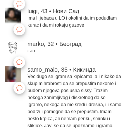
luigi, 43 • Нови Сад
ima li jebaca u LO i okolini da im podudlam
kurac i da mi rokaju guzove
marko, 32 • Београд
cao
samo_malo, 35 • Кикинда
Vec dugo se igram sa krpicama, ali nikako da
skupim hrabrosti da se prepustim nekome i
budem njegova poslusna sissy. Trazim
nekoga zanimljivog i diskretnog da se
igramo, nekoga da me sredi i dresira, ili samo
podrzi i pomogne da se prepustim. Imam
nesto krpica, ali nemam periku, sminku i
stiklice. Javi se da se upoznamo i igramo.