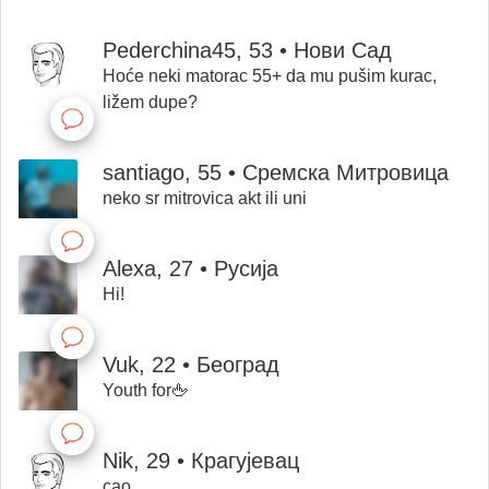
Pederchina45, 53 • Нови Сад
Hoće neki matorac 55+ da mu pušim kurac,
ližem dupe?
santiago, 55 • Сремска Митровица
neko sr mitrovica akt ili uni
Alexa, 27 • Русија
Hi!
Vuk, 22 • Београд
Youth for🖕
Nik, 29 • Крагујевац
cao