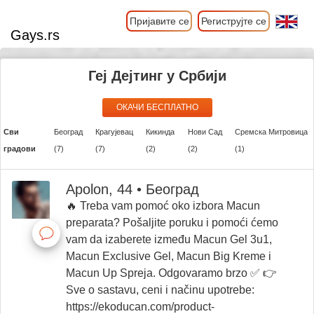
Пријавите се
Региструјте се
Gays.rs
Геј Дејтинг у Србији
ОКАЧИ БЕСПЛАТНО
Сви
Београд
Крагујевац
Кикинда
Нови Сад
Сремска Митровица
градови
(7)
(7)
(2)
(2)
(1)
Apolon, 44 • Београд
🔥 Treba vam pomoć oko izbora Macun
preparata? Pošaljite poruku i pomoći ćemo
vam da izaberete između Macun Gel 3u1,
Macun Exclusive Gel, Macun Big Kreme i
Macun Up Spreja. Odgovaramo brzo ✅ 👉
Sve o sastavu, ceni i načinu upotrebe:
https://ekoducan.com/product-