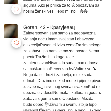
sigurna! Ako je prilika za to 😜obozavam da
nosim ženski ves i lepo mi stoji..🤪🤪
Goran, 42 • Крагујевац
Zainteresovan sam samo za neobavezna
vidjanja noću.imam svoj stan i obavezna
diskrecijaPusenjeUzivo cemoTrazim nekoga
za zabavu, pa nam se mozda posreciNema
poenteTražim bilo koga ko je
zainteresovanNisam do sada imao odnosa
sa muškarcimaPerverzanJeaVolim sve 🥰.
Nego da se druzi i zabavlja, moze sada
odmah. Druzimo se kod mene i pijemo pivoo
:d svee najj i sve najj svima i svakomKad me
upoznate videcetNormalan kulturan zgodan.
Zabava sigurna samo Opusteno. Možda
bude dobro 👌Uživam u svemu što je lepo i
iskreno!Uživam u svemu što je lepo i iskreno