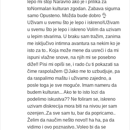
lepo mi stoji Naravno ako je i prilika za
toNormalan kulturan zgodan. Zabava sigurna
samo Opusteno. Možda bude dobro 👌
Uživam u svemu što je lepo i iskreno!Uživam
u svemu što je lepo i iskreno Volim da uzivam
u lepim stvarima. U braku sam tražim, zanima
me isključivo intimna avantura sa nekim ko je
isto za to.. Koja može mene da usreći i da mi
ispuni vlažne snove, na njih mi se posebno
diže!! Pisi mi opiši se, i rado ću ti pokazati sa
čime raspolažem 😉Jako me to uzbudjuje, pa
da raspalimo maštu i uživamo zajedno, a
posle toga je sve moguće. Imam nameru da
budem kulturan... Ako te to isto lozi da
podelimo iskustva?? Ne foliram se, iskreno
uzivam diskrecija mora biti na nivou jer sam
ozenjen..Za sve sam tu, bar da popricamo..
Želim da naučim nešto novo!! ha ha, pa da
vidimo i ovo poznastvo..Voleo bi da se