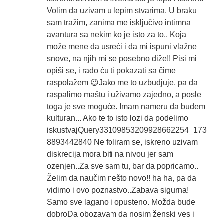
Volim da uzivam u lepim stvarima. U braku
sam tražim, zanima me isključivo intimna
avantura sa nekim ko je isto za to.. Koja
može mene da usreći i da mi ispuni vlažne
snove, na njih mi se posebno diže!! Pisi mi
opiši se, i rado ću ti pokazati sa čime
raspolažem 😉Jako me to uzbudjuje, pa da
raspalimo maštu i uživamo zajedno, a posle
toga je sve moguće. Imam nameru da budem
kulturan... Ako te to isto lozi da podelimo
iskustvajQuery33109853209928662254_173
8893442840 Ne foliram se, iskreno uzivam
diskrecija mora biti na nivou jer sam
ozenjen..Za sve sam tu, bar da popricamo..
Želim da naučim nešto novo!! ha ha, pa da
vidimo i ovo poznastvo..Zabava sigurna!
Samo sve lagano i opusteno. Možda bude
dobroDa obozavam da nosim ženski ves i