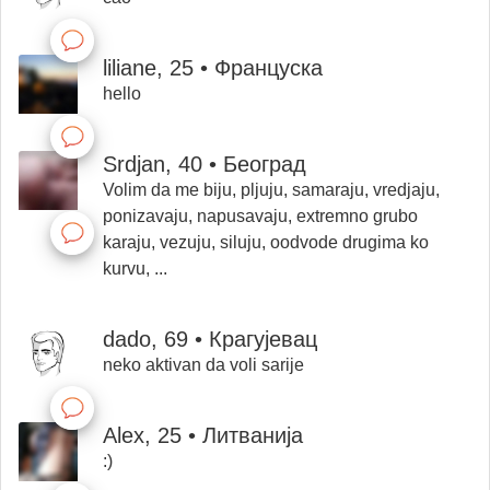
liliane, 25 • Француска
hello
Srdjan, 40 • Београд
Volim da me biju, pljuju, samaraju, vredjaju,
ponizavaju, napusavaju, extremno grubo
karaju, vezuju, siluju, oodvode drugima ko
kurvu, ...
dado, 69 • Крагујевац
neko aktivan da voli sarije
Alex, 25 • Литванија
:)