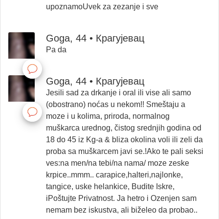
upoznamoUvek za zezanje i sve
Goga, 44 • Крагујевац
Pa da
Goga, 44 • Крагујевац
Jesili sad za drkanje i oral ili vise ali samo
(obostrano) noćas u nekom!! Smeštaju a
moze i u kolima, priroda, normalnog
muškarca urednog, čistog srednjih godina od
18 do 45 iz Kg-a & bliza okolina voli ili zeli da
proba sa muškarcem javi se.!Ako te pali seksi
ves:na men/na tebi/na nama/ moze zeske
krpice..mmm.. carapice,halteri,najlonke,
tangice, uske helankice, Budite Iskre,
iPoštujte Privatnost. Ja hetro i Ozenjen sam
nemam bez iskustva, ali biželeo da probao..