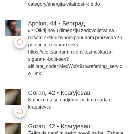
category/energija-vitalnost-i-libido
Apolon, 44 • Београд
👉 Otkrij novu dimenziju zadovoljstva sa
našom ekskluzivnom ponudom proizvoda za
potenciju i siguran seks:
https://aleksandarmn.com/kozmetika/za-
siguran-i-bolji-sex?
affiliate_code=MecWxfX9zi&referring_servic
e=link
Goran, 42 • Крагујевац
Ko hoće da se nadjemo i vidimo sada u
kragujevcu
Goran, 42 • Крагујевац
Želim da naučim nešto novo!! ha ha.. Zabava